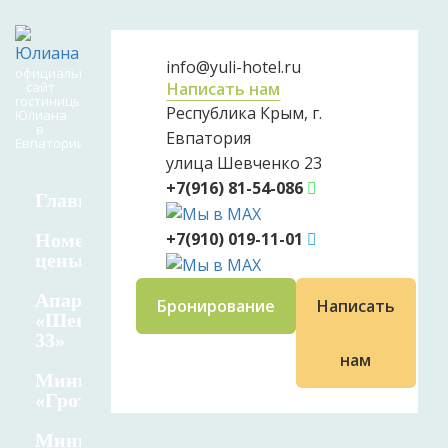
info@yuli-hotel.ru
официальный
сайт
Написать нам
гостиницы
Республика Крым, г.
Юлиана
в
Евпатория
Евпатории
улица Шевченко 23
+7(916) 81-54-086
Главная
+7(910) 019-11-01
Номера и
цены
Апартаменты
Бронирование
Написать
«Шевченко
33»
нам
Мини отель
«Грот»
Мини отель