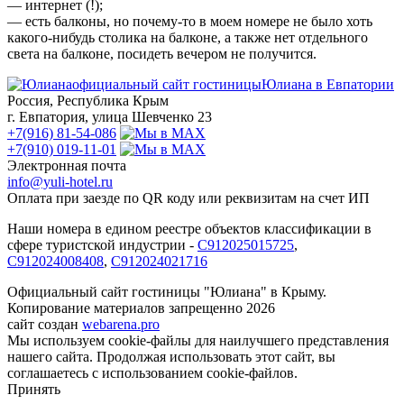
— интернет (!);
— есть балконы, но почему-то в моем номере не было хоть
какого-нибудь столика на балконе, а также нет отдельного
света на балконе, посидеть вечером не получится.
официальный сайт гостиницы
Юлиана в Евпатории
Россия, Республика Крым
г. Евпатория, улица Шевченко 23
+7(916) 81-54-086
+7(910) 019-11-01
Электронная почта
info@yuli-hotel.ru
Оплата при заезде по QR коду или реквизитам на счет ИП
Наши номера в едином реестре объектов классификации в
сфере туристской индустрии -
С912025015725
,
С912024008408
,
С912024021716
Официальный сайт гостиницы "Юлиана" в Крыму.
Копирование материалов запрещенно 2026
сайт создан
webarena.pro
Мы используем cookie-файлы для наилучшего представления
нашего сайта. Продолжая использовать этот сайт, вы
соглашаетесь с использованием cookie-файлов.
Принять