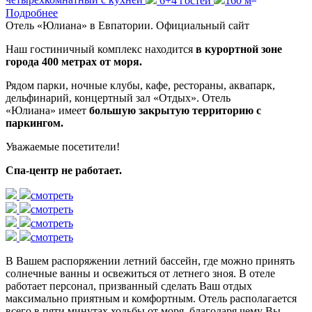
четырехкомнатный с кухней
6+4 гостей
160
м
Подробнее
Отель «Юлиана» в Евпатории. Официальный сайт
Наш гостиничный комплекс находится
в курортной зоне
города 400 метрах от моря.
Рядом парки, ночные клубы, кафе, рестораны, аквапарк,
дельфинарий, концертный зал «Отдых». Отель
«Юлиана» имеет
большую закрытую территорию с
паркингом.
Уважаемые посетители!
Спа-центр не работает.
смотреть
смотреть
смотреть
смотреть
В Вашем распоряжении летний бассейн, где можно принять
солнечные ванны и освежиться от летнего зноя. В отеле
работает персонал, призванный сделать Ваш отдых
максимально приятным и комфортным. Отель располагается
всего в пяти минутах ходьбы от моря, благодаря чему Вы