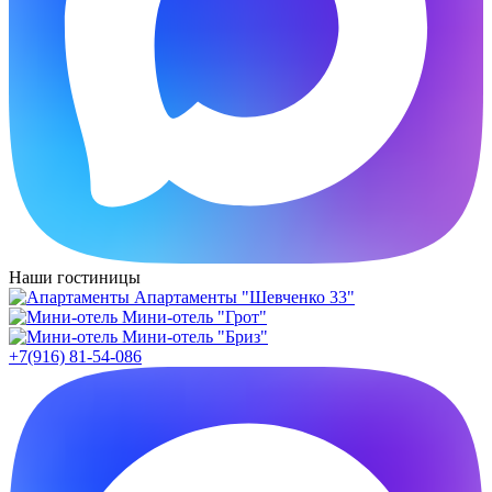
Наши гостиницы
Апартаменты "Шевченко 33"
Мини-отель "Грот"
Мини-отель "Бриз"
+7(916) 81-54-086