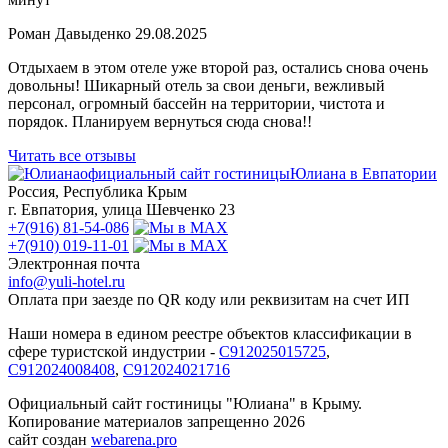
Роман Давыденко
29.08.2025
Отдыхаем в этом отеле уже второй раз, остались снова очень
довольны! Шикарный отель за свои деньги, вежливый
персонал, огромный бассейн на территории, чистота и
порядок. Планируем вернуться сюда снова!!
Читать все отзывы
официальный сайт гостиницы
Юлиана в Евпатории
Россия, Республика Крым
г. Евпатория, улица Шевченко 23
+7(916) 81-54-086
+7(910) 019-11-01
Электронная почта
info@yuli-hotel.ru
Оплата при заезде по QR коду или реквизитам на счет ИП
Наши номера в едином реестре объектов классификации в
сфере туристской индустрии -
С912025015725
,
С912024008408
,
С912024021716
Официальный сайт гостиницы "Юлиана" в Крыму.
Копирование материалов запрещенно 2026
сайт создан
webarena.pro