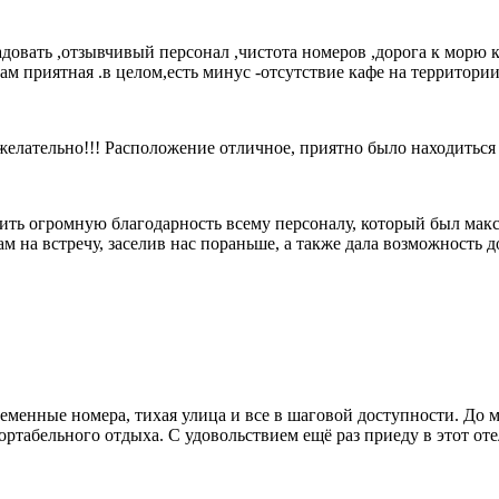
радовать ,отзывчивый персонал ,чистота номеров ,дорога к морю
там приятная .в целом,есть минус -отсутствие кафе на территори
желательно!!! Расположение отличное, приятно было находиться 
разить огромную благодарность всему персоналу, который был ма
на встречу, заселив нас пораньше, а также дала возможность до
еменные номера, тихая улица и все в шаговой доступности. До
ортабельного отдыха. С удовольствием ещё раз приеду в этот оте