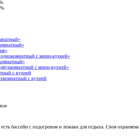
0%
0%
омнатный»
комнатный»
таж»
однокомнатный с мини-кухней»
комнатный»
двухкомнатный с мини-кухней»
атный с кухней
ехкомнатный с кухней
ное
есть бассейн с подогревом и лежаки для отдыха. Своя охраняема